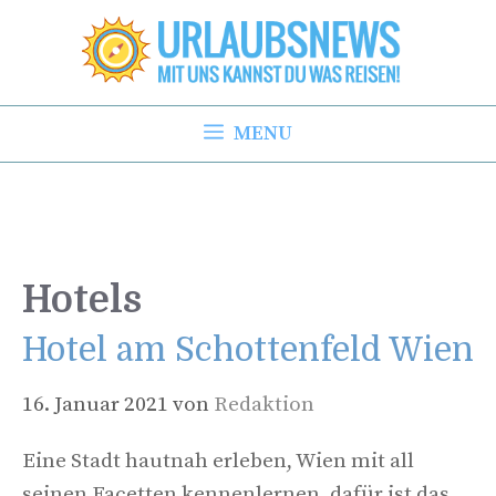
Zum
Inhalt
springen
MENU
Hotels
Hotel am Schottenfeld Wien
16. Januar 2021
von
Redaktion
Eine Stadt hautnah erleben, Wien mit all
seinen Facetten kennenlernen, dafür ist das