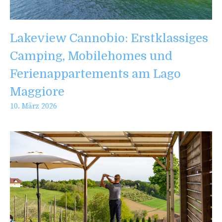
Lakeview Cannobio: Erstklassiges
Camping, Mobilehomes und
Ferienappartements am Lago
Maggiore
10. März 2026