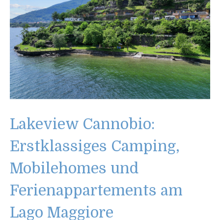
Lakeview Cannobio:
Erstklassiges Camping,
Mobilehomes und
Ferienappartements am
Lago Maggiore