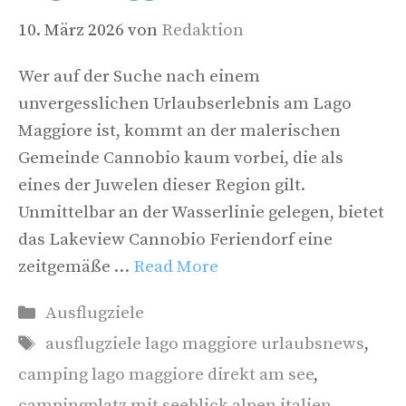
10. März 2026
von
Redaktion
Wer auf der Suche nach einem
unvergesslichen Urlaubserlebnis am Lago
Maggiore ist, kommt an der malerischen
Gemeinde Cannobio kaum vorbei, die als
eines der Juwelen dieser Region gilt.
Unmittelbar an der Wasserlinie gelegen, bietet
das Lakeview Cannobio Feriendorf eine
zeitgemäße …
Read More
Kategorien
Ausflugziele
Schlagwörter
ausflugziele lago maggiore urlaubsnews
,
camping lago maggiore direkt am see
,
campingplatz mit seeblick alpen italien
,