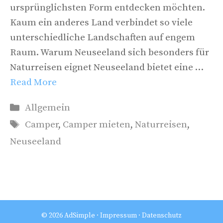
ursprünglichsten Form entdecken möchten.
Kaum ein anderes Land verbindet so viele
unterschiedliche Landschaften auf engem
Raum. Warum Neuseeland sich besonders für
Naturreisen eignet Neuseeland bietet eine …
Read More
Kategorien
Allgemein
Schlagwörter
Camper
,
Camper mieten
,
Naturreisen
,
Neuseeland
© 2026 AdSimple ·
Impressum
·
Datenschutz