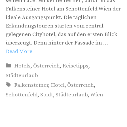
seinen Facetten kennenlernen, dafür ist das
Falkensteiner Hotel am Schottenfeld Wien der
ideale Ausgangspunkt. Die täglichen
Erkundungstouren starten vom zentral
gelegenen Cityhotel, das auf den ersten Blick
überzeugt. Denn hinter der Fassade im …
Read More
Kategorien
Hotels
,
Österreich
,
Reisetipps
,
Städteurlaub
Schlagwörter
Falkensteiner
,
Hotel
,
Österreich
,
Schottenfeld
,
Stadt
,
Städteurlaub
,
Wien