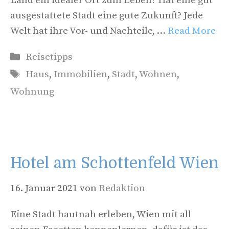
Land ein idealer Ort zum Leben? Hat eine gut
ausgestattete Stadt eine gute Zukunft? Jede
Welt hat ihre Vor- und Nachteile, …
Read More
Kategorien
Reisetipps
Schlagwörter
Haus
,
Immobilien
,
Stadt
,
Wohnen
,
Wohnung
Hotel am Schottenfeld Wien
16. Januar 2021
von
Redaktion
Eine Stadt hautnah erleben, Wien mit all