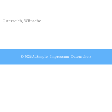
b
,
Österreich
,
Wünsche
© 2026 AdSimple ·
Impressum
·
Datenschutz