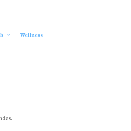
ub
Wellness
ndes.