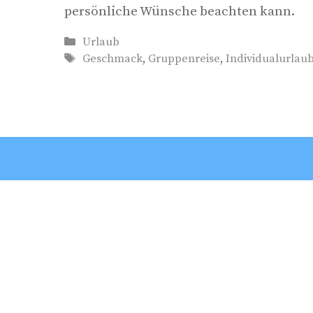
persönliche Wünsche beachten kann.
Kategorien
Urlaub
Schlagwörter
Geschmack
,
Gruppenreise
,
Individualurlau