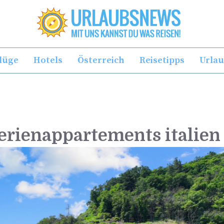
lüge
Hotels
Österreich
Reisetipps
Urla
erienappartements italien