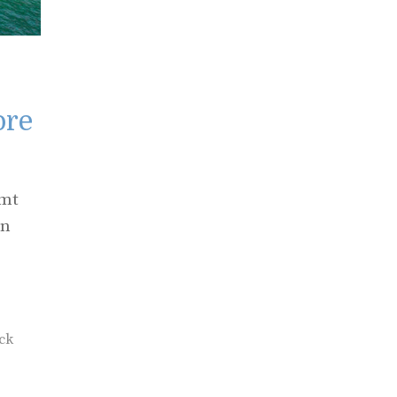
ore
mmt
on
ck