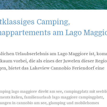
tklassiges Camping,
nappartements am Lago Maggi
slichen Urlaubserlebnis am Lago Maggiore ist, ko
aum vorbei, die als eines der Juwelen dieser Regi
egen, bietet das Lakeview Cannobio Feriendorf eine
mping lago maggiore direkt am see
,
campingplatz mit seebli
ents italien
,
familienurlaub lago maggiore campingplatz
,
ungen in cannobio am see
,
glamping und mobilehomes