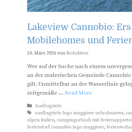
Lakeview Cannobio: Ers
Mobilehomes und Ferie
10. März 2026
von
Redaktion
Wer auf der Suche nach einem unverges
an der malerischen Gemeinde Cannobio k
gilt. Unmittelbar an der Wasserlinie gel
zeitgemäße …
Read More
Kategorien
Ausflugziele
Schlagwörter
ausflugziele lago maggiore urlaubsnews
,
ca
alpen italien
,
campingurlaub mit ferienappartem
feriendorf cannobio lago maggiore
,
ferienwohn