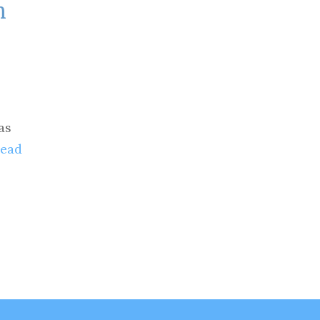
n
as
ead