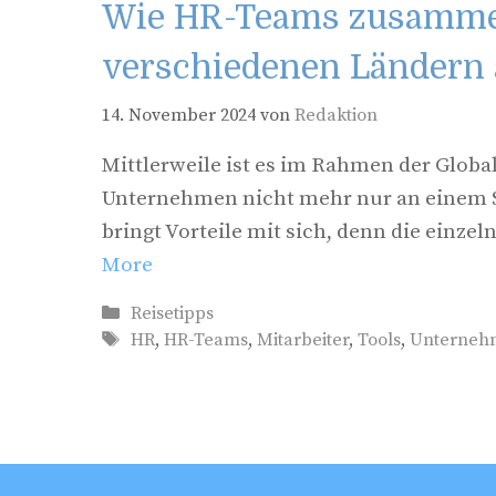
Wie HR-Teams zusammen
verschiedenen Ländern 
14. November 2024
von
Redaktion
Mittlerweile ist es im Rahmen der Globa
Unternehmen nicht mehr nur an einem Sta
bringt Vorteile mit sich, denn die ein
More
Kategorien
Reisetipps
Schlagwörter
HR
,
HR-Teams
,
Mitarbeiter
,
Tools
,
Unterneh