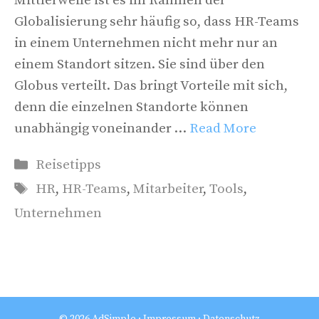
Mittlerweile ist es im Rahmen der
Globalisierung sehr häufig so, dass HR-Teams
in einem Unternehmen nicht mehr nur an
einem Standort sitzen. Sie sind über den
Globus verteilt. Das bringt Vorteile mit sich,
denn die einzelnen Standorte können
unabhängig voneinander …
Read More
Kategorien
Reisetipps
Schlagwörter
HR
,
HR-Teams
,
Mitarbeiter
,
Tools
,
Unternehmen