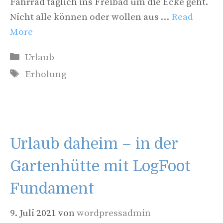
Fahrrad täglich ins Freibad um die Ecke geht.
Nicht alle können oder wollen aus …
Read
More
Kategorien
Urlaub
Schlagwörter
Erholung
Urlaub daheim – in der
Gartenhütte mit LogFoot
Fundament
9. Juli 2021
von
wordpressadmin