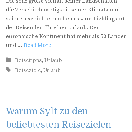
Die sehr große Vielfalt seiner Landschaften,
die Verschiedenartigkeit seiner Klimata und
seine Geschichte machen es zum Lieblingsort
der Reisenden für einen Urlaub. Der
europäische Kontinent hat mehr als 50 Länder
und …
Read More
Kategorien
Reisetipps
,
Urlaub
Schlagwörter
Reiseziele
,
Urlaub
Warum Sylt zu den
beliebtesten Reisezielen