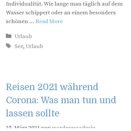
Individualität. Wie lange man täglich auf dem
Wasser schippert oder an einem besonders
schönen …
Read More
Kategorien
Urlaub
Schlagwörter
See
,
Urlaub
Reisen 2021 während
Corona: Was man tun und
lassen sollte
25. März 2021
von
wordpressadmin